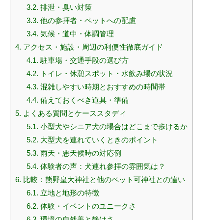
3.2.
排泄・臭い対策
3.3.
他の参拝者・ペットへの配慮
3.4.
気候・道中・体調管理
4.
アクセス・施設・周辺の利便性徹底ガイド
4.1.
駐車場・交通手段の選び方
4.2.
トイレ・休憩スポット・水飲み場の状況
4.3.
混雑しやすい時期とおすすめの時間帯
4.4.
備えておくべき道具・準備
5.
よくある質問とケーススタディ
5.1.
小型犬やシニア犬の場合はどこまで歩けるか
5.2.
大型犬を連れていくときのポイント
5.3.
雨天・悪天候時の対応例
5.4.
体験者の声：犬連れ参拝の雰囲気は？
6.
比較：熊野皇大神社と他のペット可神社との違い
6.1.
立地と地形の特徴
6.2.
体験・イベントのユニークさ
6.3.
環境の自然美と静けさ