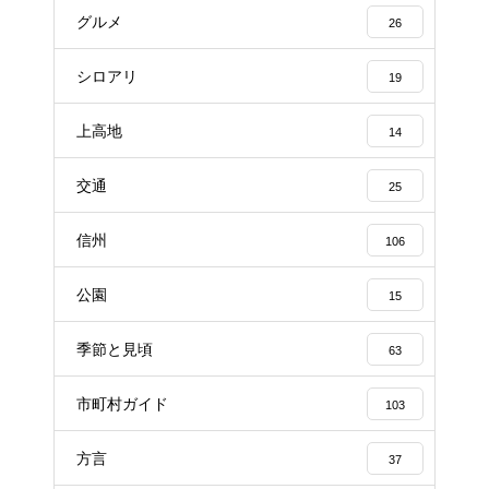
グルメ
26
シロアリ
19
上高地
14
交通
25
信州
106
公園
15
季節と見頃
63
市町村ガイド
103
方言
37