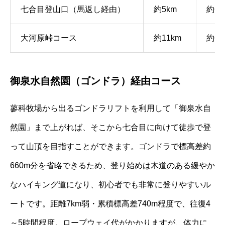
七合目登山口（馬返し経由）
約5km
約63
大河原峠コース
約11km
約62
御泉水自然園（ゴンドラ）経由コース
蓼科牧場から出るゴンドラリフトを利用して「御泉水自
然園」まで上がれば、そこから七合目に向けて徒歩で登
って山頂を目指すことができます。ゴンドラで標高差約
660m分を省略できるため、登り始めは木道のある緩やか
なハイキング道になり、初心者でも非常に登りやすいル
ートです。距離7km弱・累積標高差740m程度で、往復4
～5時間程度。ロープウェイ代がかかりますが、体力に