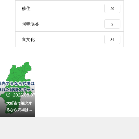
移住
20
阿寺渓谷
2
食文化
34
2026.08.07
大町市で観光す
るなら穴場はど
こ？湖と山に囲
まれた秘境スポ
ットを紹介