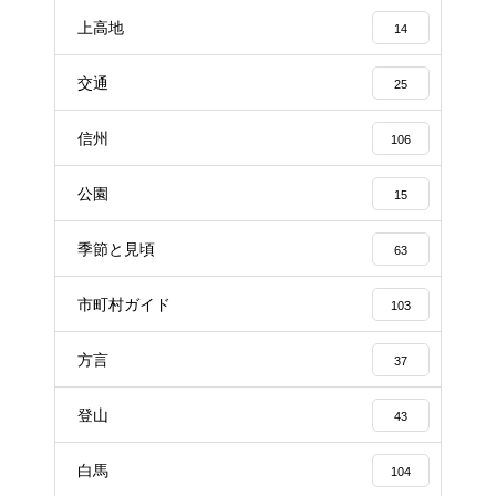
上高地
14
交通
25
信州
106
公園
15
季節と見頃
63
市町村ガイド
103
方言
37
登山
43
白馬
104