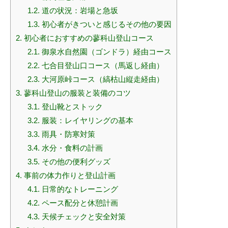
1.2.
道の状況：岩場と急坂
1.3.
初心者がきついと感じるその他の要因
2.
初心者におすすめの蓼科山登山コース
2.1.
御泉水自然園（ゴンドラ）経由コース
2.2.
七合目登山口コース（馬返し経由）
2.3.
大河原峠コース（縞枯山縦走経由）
3.
蓼科山登山の服装と装備のコツ
3.1.
登山靴とストック
3.2.
服装：レイヤリングの基本
3.3.
雨具・防寒対策
3.4.
水分・食料の計画
3.5.
その他の便利グッズ
4.
事前の体力作りと登山計画
4.1.
日常的なトレーニング
4.2.
ペース配分と休憩計画
4.3.
天候チェックと安全対策