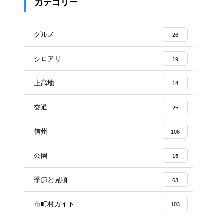
カテゴリー
グルメ
26
シロアリ
19
上高地
14
交通
25
信州
106
公園
15
季節と見頃
63
市町村ガイド
103