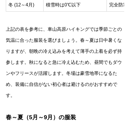
冬 (12～4月)
積雪時は0℃以下
完全防寒
上記の表を参考に、車山高原ハイキングでは季節ごとの
気温に合った服装を選びましょう。春～夏は日中暑くな
りますが、朝晩の冷え込みを考えて薄手の上着を必ず持
参します。秋になると急に冷え込むため、昼間でもダウ
ンやフリースが活躍します。冬場は豪雪地帯になるた
め、装備に自信がない初心者は避けるのがおすすめで
す。
春～夏（5月～9月）の服装