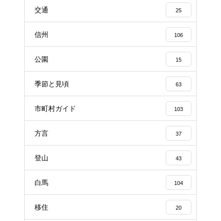
交通
25
信州
106
公園
15
季節と見頃
63
市町村ガイド
103
方言
37
登山
43
白馬
104
移住
20