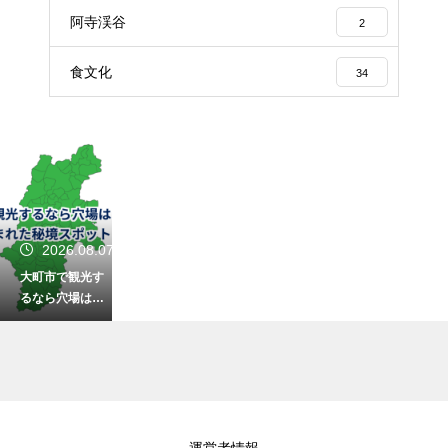
阿寺渓谷
2
食文化
34
2026.08.07
大町市で観光す
るなら穴場はど
こ？湖と山に囲
まれた秘境スポ
ットを紹介
2026.08.07
運営者情報