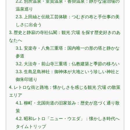
2.2.
別所温泉・室賀温泉・沓掛温泉：静かな湯治場の
温泉巡り
2.3.
上田紬と伝統工芸体験：つむぎの布と手仕事の美
しさに出会う
3.
歴史と静寂の寺社仏閣：観光 穴場 を探す歴史好きのあ
なたへ
3.1.
安楽寺・八角三重塔：国内唯一の形の塔と静かな
参道
3.2.
大法寺・前山寺三重塔：仏教建築と季節の移ろい
3.3.
生島足島神社：御神体が大地という珍しい神社と
御朱印巡り
4.
レトロな街と路地：懐かしさを感じる観光 穴場 の散策
エリア
4.1.
柳町・北国街道の旧家並み：歴史が息づく通り散
策
4.2.
昭和レトロ「ニュー・ウエダ」：懐かしき時代へ
タイムトリップ