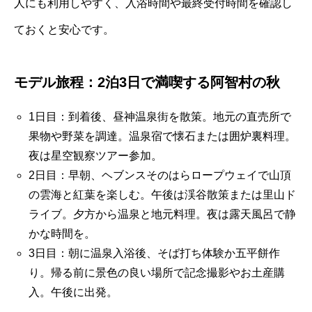
人にも利用しやすく、入浴時間や最終受付時間を確認し
ておくと安心です。
モデル旅程：2泊3日で満喫する阿智村の秋
1日目：到着後、昼神温泉街を散策。地元の直売所で
果物や野菜を調達。温泉宿で懐石または囲炉裏料理。
夜は星空観察ツアー参加。
2日目：早朝、ヘブンスそのはらロープウェイで山頂
の雲海と紅葉を楽しむ。午後は渓谷散策または里山ド
ライブ。夕方から温泉と地元料理。夜は露天風呂で静
かな時間を。
3日目：朝に温泉入浴後、そば打ち体験か五平餅作
り。帰る前に景色の良い場所で記念撮影やお土産購
入。午後に出発。