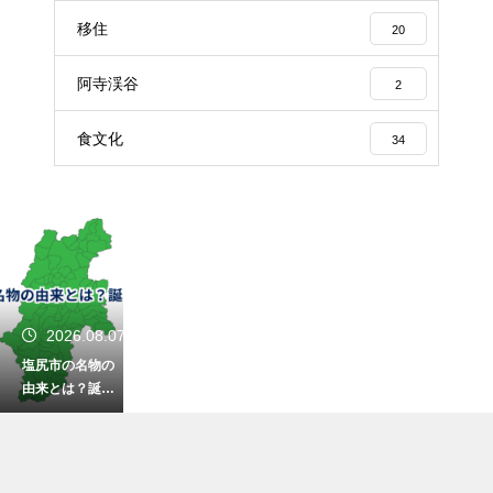
移住
20
阿寺渓谷
2
食文化
34
2026.08.07
塩尻市の名物の
由来とは？誕生
秘話を徹底解
説！