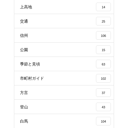
上高地
14
交通
25
信州
106
公園
15
季節と見頃
63
市町村ガイド
102
方言
37
登山
43
白馬
104