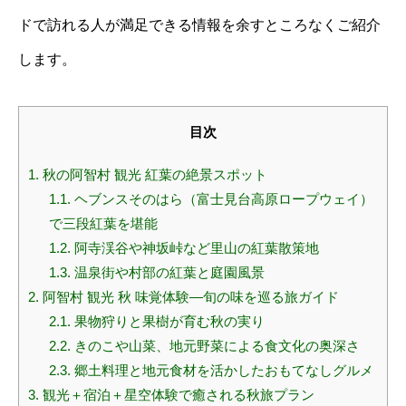
ドで訪れる人が満足できる情報を余すところなくご紹介
します。
目次
1.
秋の阿智村 観光 紅葉の絶景スポット
1.1.
ヘブンスそのはら（富士見台高原ロープウェイ）
で三段紅葉を堪能
1.2.
阿寺渓谷や神坂峠など里山の紅葉散策地
1.3.
温泉街や村部の紅葉と庭園風景
2.
阿智村 観光 秋 味覚体験―旬の味を巡る旅ガイド
2.1.
果物狩りと果樹が育む秋の実り
2.2.
きのこや山菜、地元野菜による食文化の奥深さ
2.3.
郷土料理と地元食材を活かしたおもてなしグルメ
3.
観光＋宿泊＋星空体験で癒される秋旅プラン