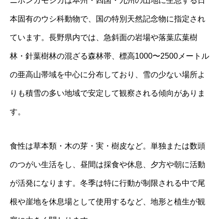
ニホンカモシカは本州・四国・九州の山地に生息する日
本固有のウシ科動物で、国の特別天然記念物に指定され
ています。長野県内では、急斜面の岩場や落葉広葉樹
林・針葉樹林の混ざる森林帯、標高1000〜2500メートル
の亜高山帯域を中心に分布しており、雪の少ない場所よ
りも積雪の多い地域で安定して観察される傾向がありま
す。
食性は草本類・木の芽・実・樹皮など。単独または数頭
のつがい生活をし、昼間は採食や休息、夕方や朝に活動
が活発になります。冬季は特に行動が制限される中で尾
根や崖地を休息場として使用するなど、地形と植生が観