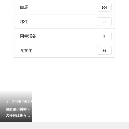
白馬
104
移住
21
阿寺渓谷
2
食文化
34
2026.08.08
長野県小川村へ
の移住は暮らし
やすい？自然に
囲まれた田舎暮