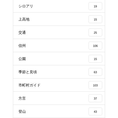
シロアリ
19
上高地
15
交通
25
信州
106
公園
15
季節と見頃
63
市町村ガイド
103
方言
37
登山
43